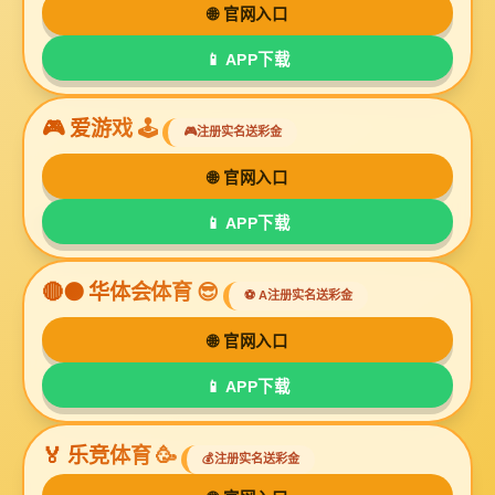
0379-64367521
当前位置：
U8国际
>
关于U8国际
>
荣誉证书
制造服务事业部
0379-64880626
装备试验事业部
企业介绍
载誉之路
研究开发
13693806700
技术中心
0379-64880057
国家U8国际轴承质检中心
0379-64881181
博士后科研工作站
中国机械工业