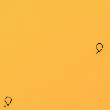
U8国际 产品
U8国际 服务
特种U8国际轴承
U8国际轴承检验、试验与
精密U8国际轴承
行业标准制修订服务
中大型U8国际轴承
U8国际轴承行业培训
U8国际轴承零部件
U8国际轴承贸易服务
滑动U8国际轴承
电主轴及主轴单元
检测仪器
加工设备