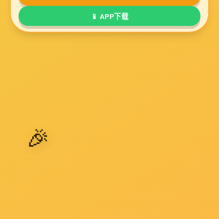
中国机械工业集团科学技术奖二等奖
河南省科学技
高新技术企业
全国用户