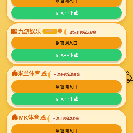
中国机械工业集团科学技术奖一等奖