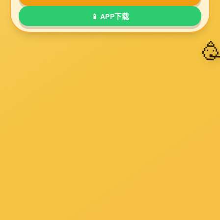
固定瓦推力U8国际轴承
了解更多
环形件冷辗机