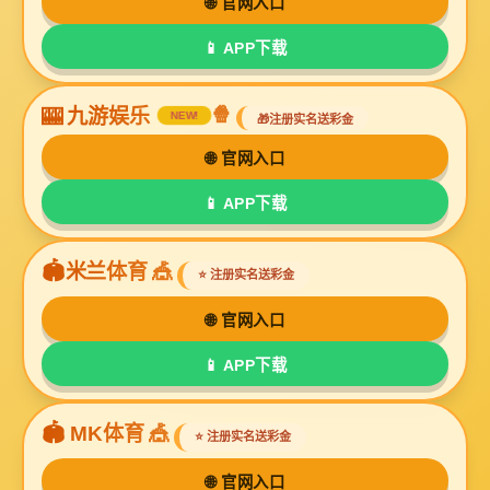
特种U8国际轴承
精密U8国际轴承
中大型U
检测仪器
加工设备