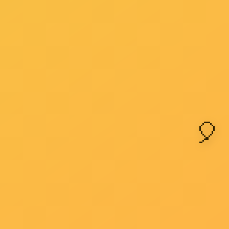
1
U8国际 产品
U8国际 服务
特种U8国际轴承
U8国际轴承检验、试验与
精密U8国际轴承
行业标准制修订服务
中大型U8国际轴承
U8国际轴承行业培训