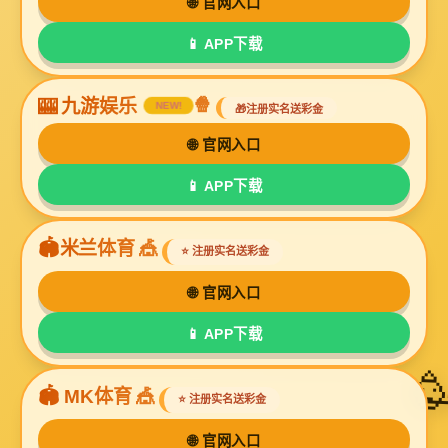
讲座先由制造服务事业部副总经理、非金属材料开发部
任务，对部门安全生产工作做出具体要求。之后由李宝云
束后开展了消防实战演练，所有员工按照应急预案，规范且