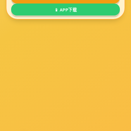
所有员工分组进行了消防自救呼吸器和消防服穿戴，消
消防工程师指导下，员工们分别使用各类器材进行了有效灭
部门将以此次消防演练为契机，持续强化安全文化建设
安全与部门稳定发展保驾护航！
轴研所公众号 U8
强化防火本领，安全警钟长鸣