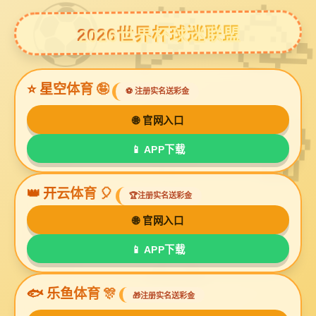
U8国际
U8国际
U8国际 产品
U8国际 服务
研发平