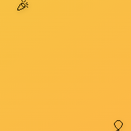
相关
新闻
相关
产品
U8国际 产品
U8国际 服务