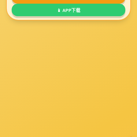
动为契机，加强交流沟通，进一步促进生产经营的高效、
交流进行深入探讨，双方共同签署了支部共建活动方案及党
高飞表示，通过开展“洛阳U8国际轴承研究所有限公司