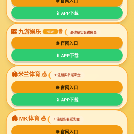
国家U8国际轴承质检中心
0379-64881181
高飞一行首先参观了特专车公司产品展区，详细了解
记、总经理孔孟田对高飞一行表示热烈欢迎，双方分别汇