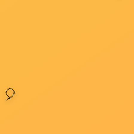
U8国际 产品
U8国际 服务
特种U8国际轴承
U8国际轴承检验、试验与
精密U8国际轴承
行业标准制修订服务
中大型U8国际轴承
U8国际轴承行业培训
U8国际轴承零部件
U8国际轴承贸易服务
滑动U8国际轴承
电主轴及主轴单元
检测仪器
加工设备