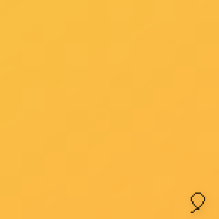
轴研所公众号 U8
公司开展“喜迎党的二十大 用童心书绘未来” 职工子女书画、手工作品征集评比活动
相关
新闻
相关
产品